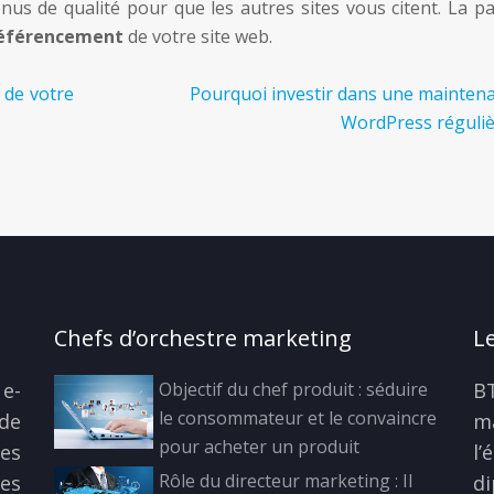
s de qualité pour que les autres sites vous citent. La pa
référencement
de votre site web.
 de votre
Pourquoi investir dans une mainten
WordPress réguliè
Chefs d’orchestre marketing
L
e-
Objectif du chef produit : séduire
B
le consommateur et le convaincre
de
m
pour acheter un produit
ses
l’
Rôle du directeur marketing : Il
des
d