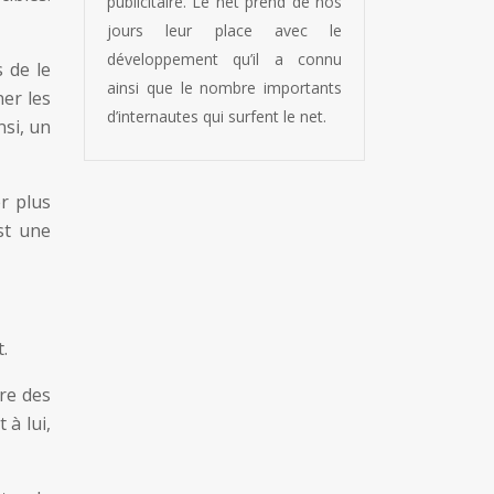
publicitaire. Le net prend de nos
jours leur place avec le
développement qu’il a connu
 de le
ainsi que le nombre importants
ner les
d’internautes qui surfent le net.
nsi, un
r plus
st une
.
tre des
 à lui,