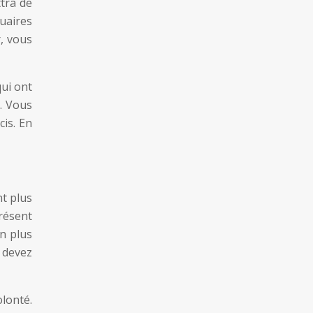
tra de
nuaires
r, vous
qui ont
t. Vous
is. En
nt plus
résent
n plus
 devez
lonté.